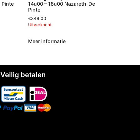
 Pinte
14u00 – 18u00 Nazareth-De
Pinte
€
349,00
Uitverkocht
Meer informatie
Veilig betalen