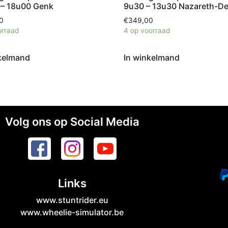
 – 18u00 Genk
9u30 – 13u30 Nazareth-De
0
€
349,00
orraad
4 op voorraad
kelmand
In winkelmand
Volg ons op Social Media
Links
www.stuntrider.eu
www.wheelie-simulator.be