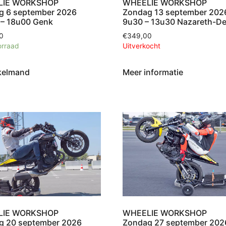
LIE WORKSHOP
WHEELIE WORKSHOP
g 6 september 2026
Zondag 13 september 202
 – 18u00 Genk
9u30 – 13u30 Nazareth-De
0
€
349,00
orraad
Uitverkocht
kelmand
Meer informatie
LIE WORKSHOP
WHEELIE WORKSHOP
g 20 september 2026
Zondag 27 september 202