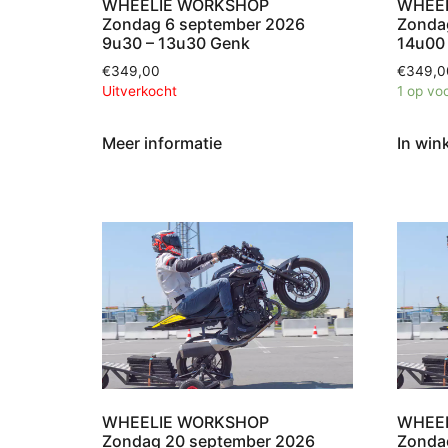
WHEELIE WORKSHOP
WHEE
Zondag 6 september 2026
Zonda
9u30 – 13u30 Genk
14u00
€
349,00
€
349,0
Uitverkocht
1 op vo
Meer informatie
In win
WHEELIE WORKSHOP
WHEE
Zondag 20 september 2026
Zonda