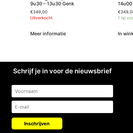
9u30 – 13u30 Genk
14u00
€
349,00
€
349,0
Uitverkocht
1 op vo
Meer informatie
In win
Schrijf je in voor de nieuwsbrief