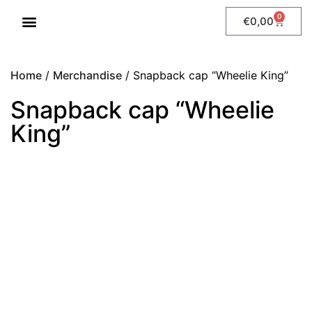
0
€
0,00
WHEELIE LESSEN
Home
/
Merchandise
/ Snapback cap “Wheelie King”
Snapback cap “Wheelie
King”